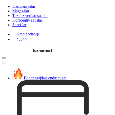
Kampaniyalar
Mağazalar
Tez-tez verilən suallar
Korporativ satışlar
Servislər
Kredit ödənişi
*3344
Bahar müjdəsi endirimləri