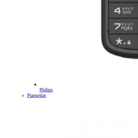
Philips
Planşetlər