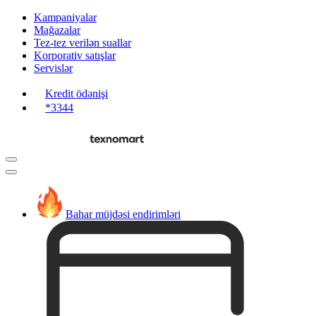
Kampaniyalar
Mağazalar
Tez-tez verilən suallar
Korporativ satışlar
Servislər
Kredit ödənişi
*3344
Bahar müjdəsi endirimləri