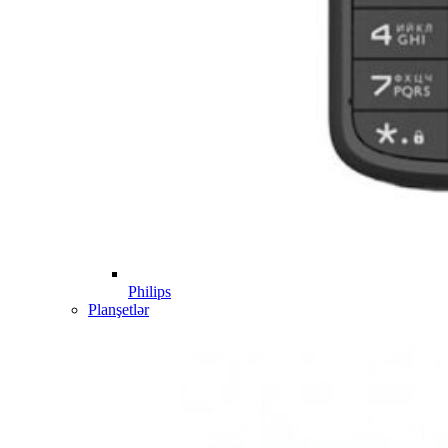
Philips
Planşetlər