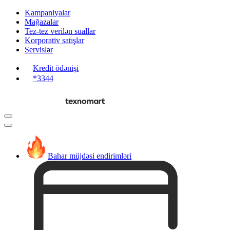
Kampaniyalar
Mağazalar
Tez-tez verilən suallar
Korporativ satışlar
Servislər
Kredit ödənişi
*3344
Bahar müjdəsi endirimləri