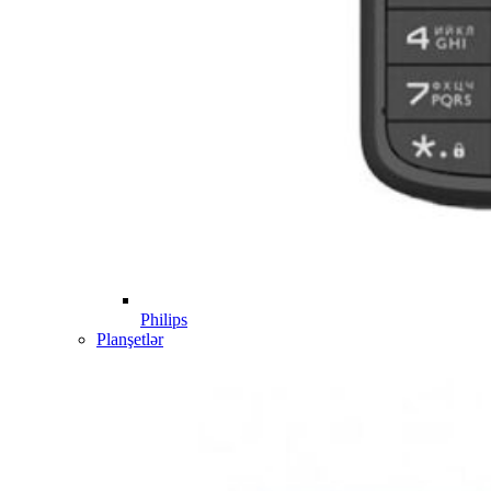
Philips
Planşetlər