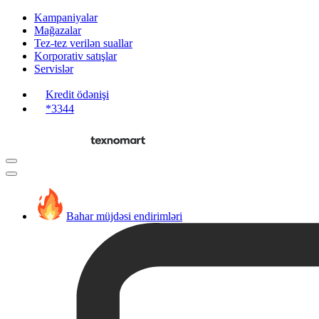
Kampaniyalar
Mağazalar
Tez-tez verilən suallar
Korporativ satışlar
Servislər
Kredit ödənişi
*3344
Bahar müjdəsi endirimləri