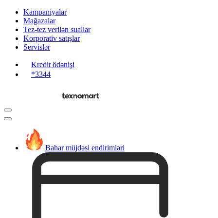
Kampaniyalar
Mağazalar
Tez-tez verilən suallar
Korporativ satışlar
Servislər
Kredit ödənişi
*3344
Bahar müjdəsi endirimləri