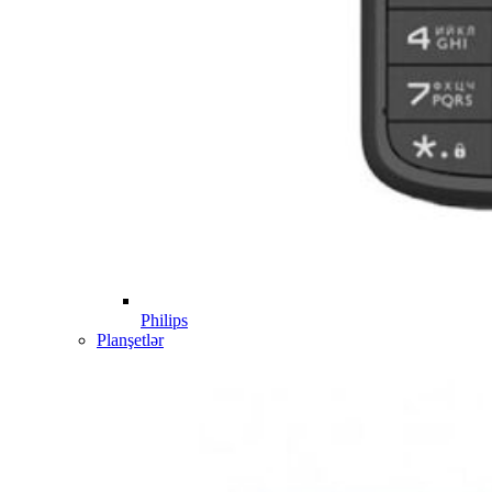
Philips
Planşetlər