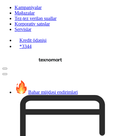
Kampaniyalar
Mağazalar
Tez-tez verilən suallar
Korporativ satışlar
Servislər
Kredit ödənişi
*3344
Bahar müjdəsi endirimləri