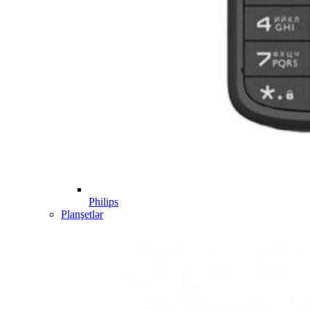
Philips
Planşetlər