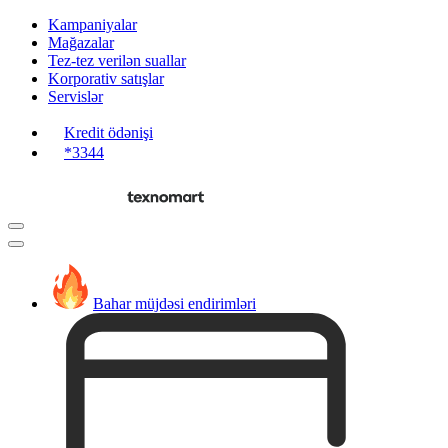
Kampaniyalar
Mağazalar
Tez-tez verilən suallar
Korporativ satışlar
Servislər
Kredit ödənişi
*3344
Bahar müjdəsi endirimləri