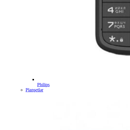
Philips
Planşetlər