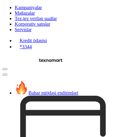
Kampaniyalar
Mağazalar
Tez-tez verilən suallar
Korporativ satışlar
Servislər
Kredit ödənişi
*3344
Bahar müjdəsi endirimləri