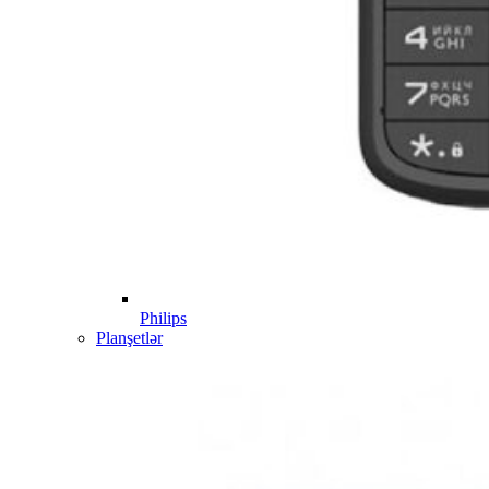
Philips
Planşetlər