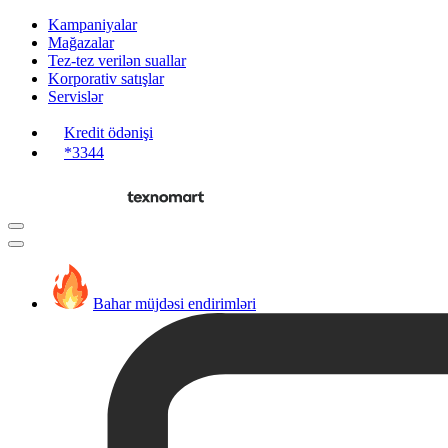
Kampaniyalar
Mağazalar
Tez-tez verilən suallar
Korporativ satışlar
Servislər
Kredit ödənişi
*3344
Bahar müjdəsi endirimləri