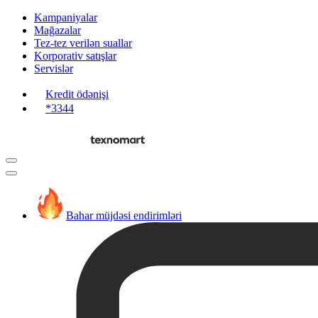
Kampaniyalar
Mağazalar
Tez-tez verilən suallar
Korporativ satışlar
Servislər
Kredit ödənişi
*3344
Bahar müjdəsi endirimləri