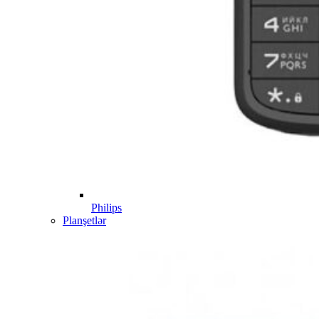
Philips
Planşetlər