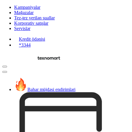
Kampaniyalar
Mağazalar
Tez-tez verilən suallar
Korporativ satışlar
Servislər
Kredit ödənişi
*3344
Bahar müjdəsi endirimləri