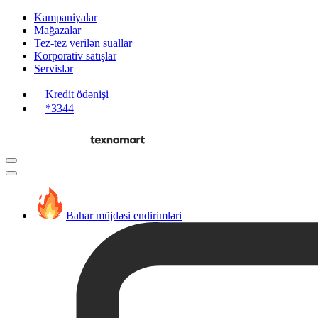
Kampaniyalar
Mağazalar
Tez-tez verilən suallar
Korporativ satışlar
Servislər
Kredit ödənişi
*3344
Bahar müjdəsi endirimləri