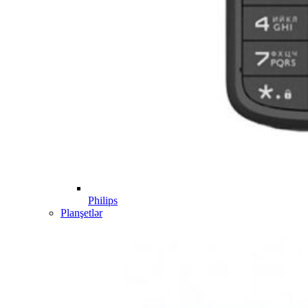
Philips
Planşetlər