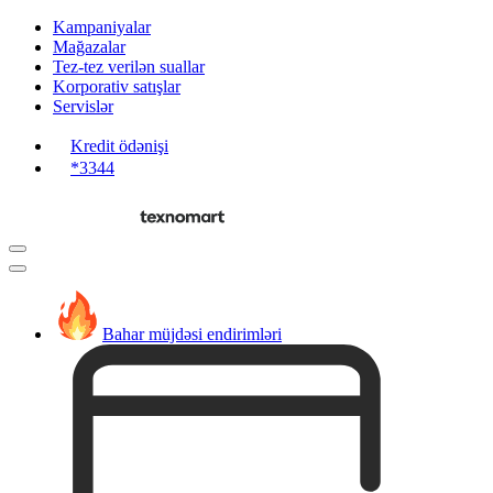
Kampaniyalar
Mağazalar
Tez-tez verilən suallar
Korporativ satışlar
Servislər
Kredit ödənişi
*3344
Bahar müjdəsi endirimləri