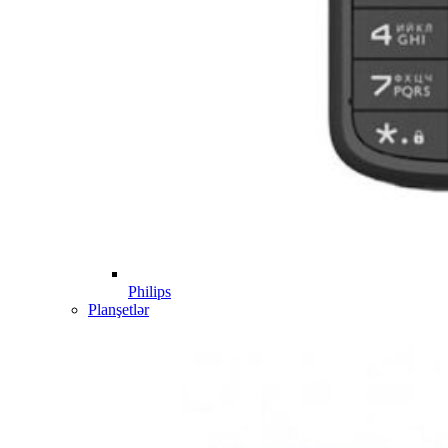
Philips
Planşetlər