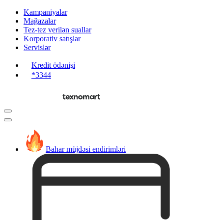
Kampaniyalar
Mağazalar
Tez-tez verilən suallar
Korporativ satışlar
Servislər
Kredit ödənişi
*3344
Bahar müjdəsi endirimləri