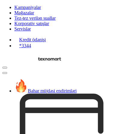
Kampaniyalar
Mağazalar
Tez-tez verilən suallar
Korporativ satışlar
Servislər
Kredit ödənişi
*3344
Bahar müjdəsi endirimləri