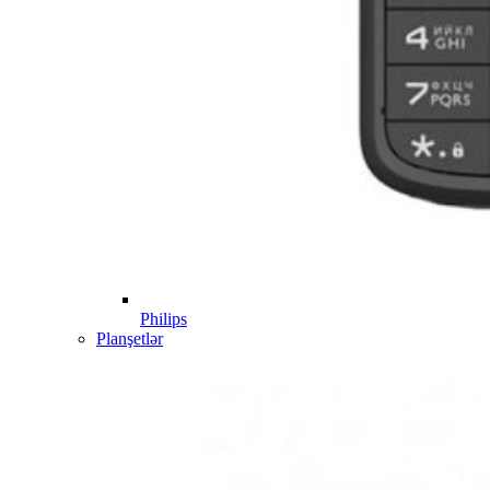
Philips
Planşetlər