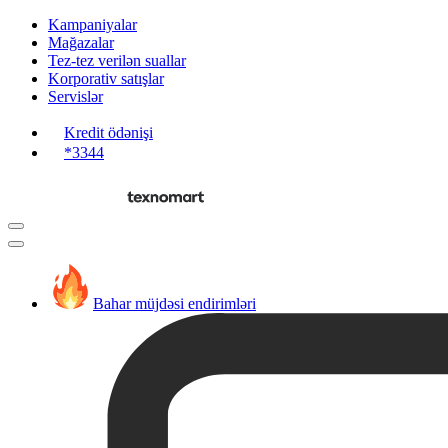
Kampaniyalar
Mağazalar
Tez-tez verilən suallar
Korporativ satışlar
Servislər
Kredit ödənişi
*3344
Bahar müjdəsi endirimləri