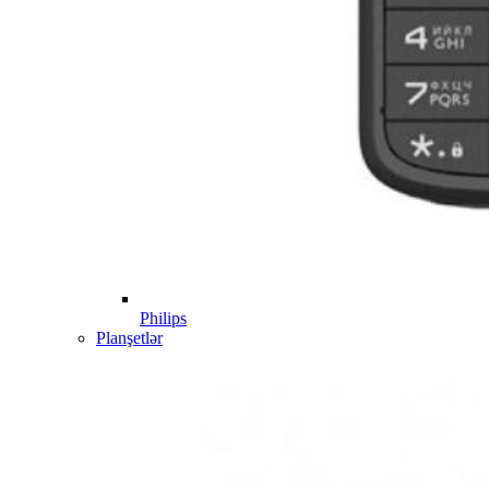
Philips
Planşetlər