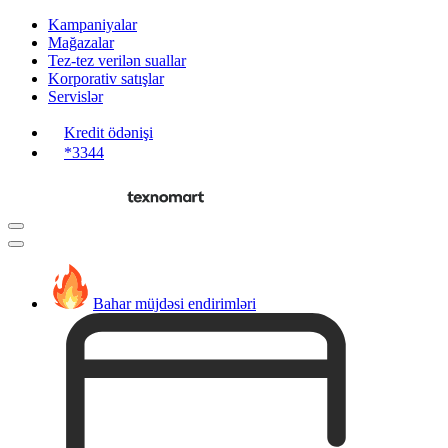
Kampaniyalar
Mağazalar
Tez-tez verilən suallar
Korporativ satışlar
Servislər
Kredit ödənişi
*3344
Bahar müjdəsi endirimləri