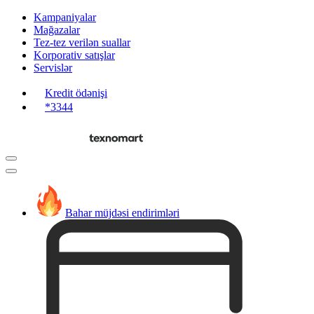
Kampaniyalar
Mağazalar
Tez-tez verilən suallar
Korporativ satışlar
Servislər
Kredit ödənişi
*3344
Bahar müjdəsi endirimləri