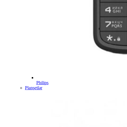
Philips
Planşetlər