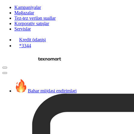
Kampaniyalar
Mağazalar
Tez-tez verilən suallar
Korporativ satışlar
Servislər
Kredit ödənişi
*3344
Bahar müjdəsi endirimləri