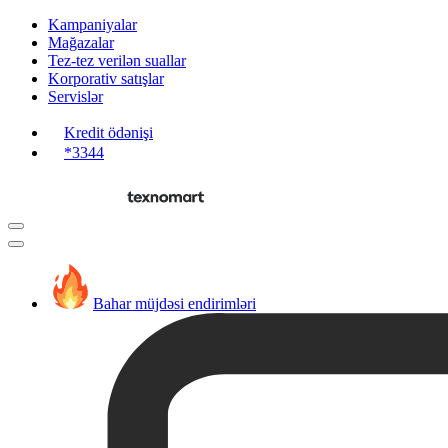
Kampaniyalar
Mağazalar
Tez-tez verilən suallar
Korporativ satışlar
Servislər
Kredit ödənişi
*3344
Bahar müjdəsi endirimləri