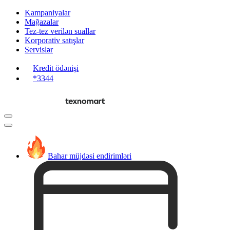
Kampaniyalar
Mağazalar
Tez-tez verilən suallar
Korporativ satışlar
Servislər
Kredit ödənişi
*3344
Bahar müjdəsi endirimləri