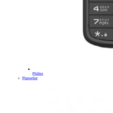
Philips
Planşetlər