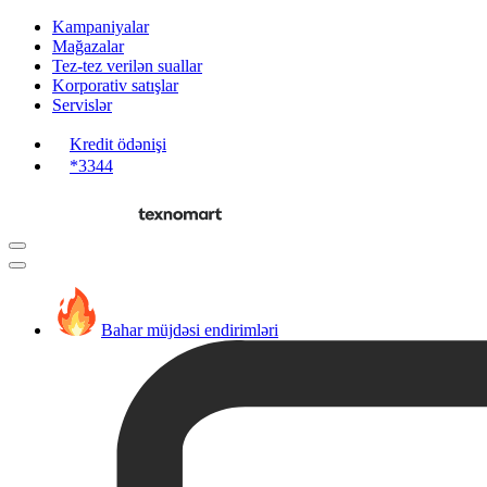
Kampaniyalar
Mağazalar
Tez-tez verilən suallar
Korporativ satışlar
Servislər
Kredit ödənişi
*3344
Bahar müjdəsi endirimləri