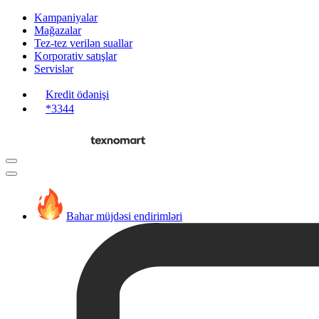
Kampaniyalar
Mağazalar
Tez-tez verilən suallar
Korporativ satışlar
Servislər
Kredit ödənişi
*3344
Bahar müjdəsi endirimləri