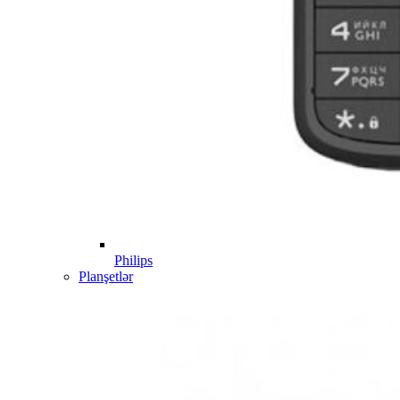
Philips
Planşetlər