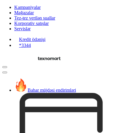
Kampaniyalar
Mağazalar
Tez-tez verilən suallar
Korporativ satışlar
Servislər
Kredit ödənişi
*3344
Bahar müjdəsi endirimləri