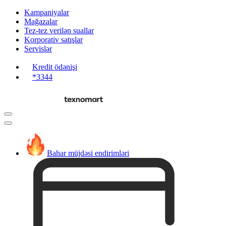
Kampaniyalar
Mağazalar
Tez-tez verilən suallar
Korporativ satışlar
Servislər
Kredit ödənişi
*3344
Bahar müjdəsi endirimləri