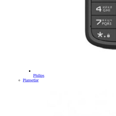
Philips
Planşetlər