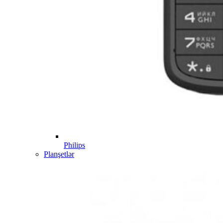
Philips
Planşetlər