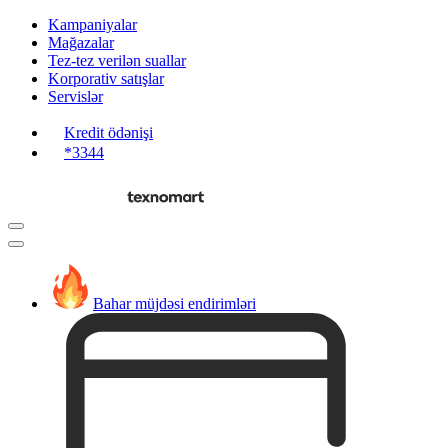
Kampaniyalar
Mağazalar
Tez-tez verilən suallar
Korporativ satışlar
Servislər
Kredit ödənişi
*3344
Bahar müjdəsi endirimləri