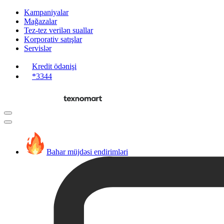
Kampaniyalar
Mağazalar
Tez-tez verilən suallar
Korporativ satışlar
Servislər
Kredit ödənişi
*3344
Bahar müjdəsi endirimləri