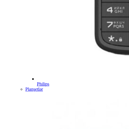
Philips
Planşetlər