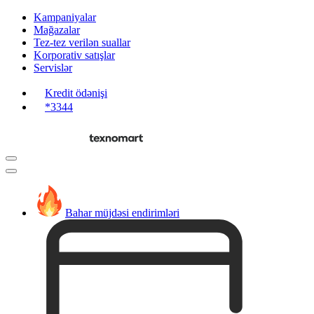
Kampaniyalar
Mağazalar
Tez-tez verilən suallar
Korporativ satışlar
Servislər
Kredit ödənişi
*3344
Bahar müjdəsi endirimləri